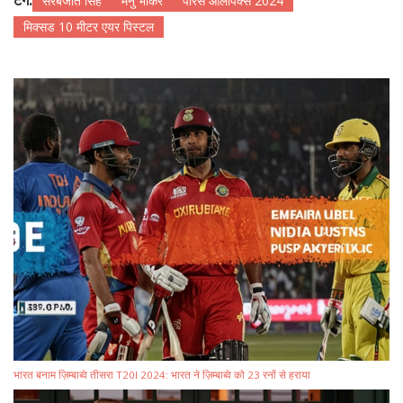
टैग:
सरबजोत सिंह
मनु भाकर
पेरिस ओलंपिक्स 2024
मिक्सड 10 मीटर एयर पिस्टल
भारत बनाम ज़िम्बाब्वे तीसरा T20I 2024: भारत ने ज़िम्बाब्वे को 23 रनों से हराया