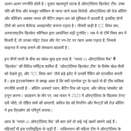
अलग‑अलग रणनीति होती है। दूसरा महत्वपूर्ण घटक है
ऑस्ट्रेलिया क्रिकेट टीम
,
उच्च
गति की पिच और मजबूत फॉर्मेशन से जाना जाने वाला विरोधी
. ऑस्ट्रेलिया की तेज़ बॉलिंग
और फील्डिंग अक्सर भारत की बैटिंग लाइन‑अप को मुश्किल में डालती है, इसलिए दोनों
टीमों को अपना बैलेंस्ड अलाइनमेंट बनाना पड़ता है। तीसरी कड़ी है
ICC विश्व कप
,
अन्तरराष्ट्रीय क्रिकेट कौन्सिल द्वारा आयोजित बड़ी टूर्नामेंट
। जब ये दो टीमें विश्व कप में
मिलती हैं, तो उनका पॉइंट टेबल और नेट रन‑रेट पर गहरा असर पड़ता है, जिससे
फाइनल में जगह बनाने की संभावना बदलती है।
इन तीनों तत्वों के बीच का संबंध कुछ इस तरह है: "भारत vs ऑस्ट्रेलिया मैच"
में
“क्रिकेट” की विविध फॉर्मेट्स शामिल हैं, “ऑस्ट्रेलिया क्रिकेट टीम” के विशेष खेल‑शैली
को देखते हुए, और “ICC विश्व कप” जैसे बड़े इवेंट में उनकी रैंकिंग को प्रभावित करती
है। इस इंटरकनेक्शन से समझ आता है कि क्यों प्रत्येक टूर के पहले से ही टीम‑मासिक
रणनीति बनती है – बॉलिंग अस्मार्ट प्लान, बैटिंग पिच को पढ़ना, और फील्ड प्लेसमेंट को
ट्यून करना। उदाहरण के तौर पर, जब भारत ने 2023 में ऑस्ट्रेलिया के खिलाफ टेस्ट
दावें जीते, तो रॉहित शर्मा की कप्तानी, कपिल देव की स्पिनिंग और मैस्ट्रॉ की तेज़ बॉलिंग
ने इस त्रिकोण को परिपूर्ण बनाया।
आज के “भारत vs ऑस्ट्रेलिया मैच” की बात करें तो कई नई खबरें सामने आई हैं।
महिलाएँ भी इस प्रतिद्वंद्विता से जुड़ी हैं – पाकिस्तान की महिला टीम ने ऑस्ट्रेलिया के