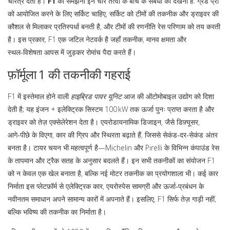
चरित्र देता है।
F1
को समझना इन चार तत्वों के बीच के संबंधों को देखना है: ग्रैंड प्री
को आयोजित करने के लिए सर्किट चाहिए, सर्किट को टीमों की तकनीक और ड्राइवर की
कौशल से मिलाकर प्रतिस्पर्धा बनती है, और टीमों की रणनीति रेस परिणाम को तय करती
है। इस प्रकार, F1 एक जटिल नेटवर्क है जहाँ तकनीक, मानव क्षमता और
स्थल‑विशेषता आपस में जुड़कर रोमांच पैदा करते हैं।
फ़ॉर्मूला 1 की तकनीकी गहराई
F1 में इस्तेमाल होने वाली
हाइब्रिड पावर यूनिट
आज की ऑटोमोबाइल उद्योग को दिशा
देती है; यह इंजन + इलेक्ट्रिक सिस्टम 100 kW तक ऊर्जा पुनः प्राप्त करता है और
ड्राइवर को तेज़ एक्सेलेरेशन देता है। एयरोडायनामिक डिजाइन, जैसे डिफ़्यूसर,
आगे‑पीछे के विएगा, कार की ग्रिप और स्थिरता बढ़ाते हैं, जिससे सेकंड‑दर‑सेकंड अंतर
बनता है। टायर चयन भी महत्वपूर्ण है—Michelin और Pirelli के विभिन्न कंपाउंड रेस
के तापमान और ट्रैक सतह के अनुसार बदलते हैं। इन सभी तकनीकों का संयोजन F1
को न केवल एक खेल बनाता है, बल्कि नई मोटर तकनीक का प्रयोगशाला भी। कई कार
निर्माता इस प्लेटफ़ॉर्म से एलेक्ट्रिक कार, एयरोस्पेस सामग्री और ऊर्जा‑प्रबंधन के
नवीनतम समाधान अपने सामान्य कारों में अपनाते हैं। इसलिए, F1 सिर्फ तेज़ गाड़ी नहीं,
बल्कि भविष्य की तकनीक का निर्माता है।