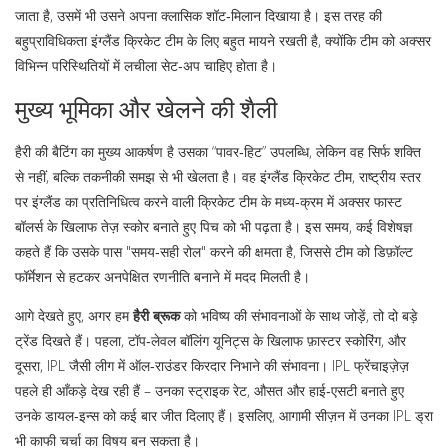
जाता है, उसमें भी उसने अपना क्लासिक शॉट‑मिलान दिखाया है। इस तरह की
बहुप्राविधिकता इंग्लैंड क्रिकेट टीम के लिए बहुत मायने रखती है, क्योंकि टीम को अक्सर
विभिन्न परिस्थितियों में लचीला सेट‑अप चाहिए होता है।
मुख्य भूमिका और खेलने की शैली
हैरी की बैटिंग का मुख्य आकर्षण है उसका “पावर‑हिट” उपलब्धि, लेकिन वह सिर्फ शक्ति
से नहीं, बल्कि तकनीकी समझ से भी खेलता है। वह
इंग्लैंड क्रिकेट टीम
,
राष्ट्रीय स्तर
पर इंग्लैंड का प्रतिनिधित्व करने वाली क्रिकेट टीम
के मध्य‑क्रम में अक्सर फास्ट
बॉलर्स के खिलाफ तेज़ स्कोर बनाते हुए पिच को भी पढ़ता है। इस समय, कई विशेषज्ञ
कहते हैं कि उसके पास "समय‑सही रोल" करने की क्षमता है, जिससे टीम को डिफ़ॉल्ट
फॉर्मेशन से हटकर अनपेक्षित रणनीति बनाने में मदद मिलती है।
आगे देखते हुए, अगर हम
हैरी ब्रूक
को भविष्य की संभावनाओं के साथ जोड़ें, तो दो बड़े
ट्रेंड दिखते हैं। पहला, टॉप‑लेवल बॉलिंग यूनिट्स के खिलाफ फ़ास्टर स्कोरिंग, और
दूसरा, IPL जैसी लीग में ऑल‑राउंडर किरदार निभाने की संभावना। IPL फ्रेंचाइज़ेज़
पहले ही आँकड़े देख रही हैं – उनका स्ट्राइक रेट, औसत और हाई‑एसटी बनाते हुए
उनके डायल‑इन्स को कई बार जीत दिलाए हैं। इसलिए, आगामी सीज़न में उनका IPL ड्रा
भी काफी चर्चा का विषय बन सकता है।