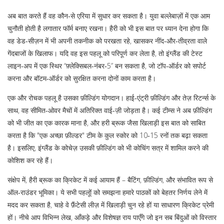
अब बात करते हैं वह कौन‑से एरिया में सुधार कर सकता है। युवा बल्लेबाज़ों में एक आम
चुनौती होती है लगातार फॉर्म बनाए रखना। हैरी को भी इस बात पर ध्यान देना होगा कि
वह डेड‑सीज़न में भी अपनी तकनीक को परखता रहे, खासकर नींद‑और‑तीव्रता वाले
गेंदबाजों के खिलाफ। यदि वह इस पहलू को परिपूर्ण कर लेता है, तो इंग्लैंड की टेस्ट
लाइन‑अप में एक स्थिर “फ़्लेक्सिबल‑नंबर‑5” बन सकता है, जो टॉप‑ऑर्डर को सपोर्ट
करना और बॉटम‑ऑर्डर को सुरक्षित करना दोनों काम करता है।
एक और रोचक पहलू है उसका फ़ील्डिंग योगदान। हाई‑एंट्री फ़ील्डिंग और तेज़ रिटर्न्स के
साथ, वह सीमित‑ओवर मैचों में अतिरिक्त वाई‑ज़ी जोड़ता है। कई टीम्स ने अब फ़ील्डिंग
को भी जीत का एक कारक माना है, और हरी ब्रूक जैसा खिलाड़ी इस बात को साबित
करता है कि "एक अच्छा फ़ील्डर" टीम के कुल स्कोर को 10‑15 रनों तक बढ़ा सकता
है। इसलिए, इंग्लैंड के कोचेज़ उसकी फ़ील्डिंग को भी कोचिंग सत्र में शामिल करने की
कोशिश कर रहे हैं।
संक्षेप में, हैरी ब्रूक का क्रिकेट में कई आयाम हैं – बैटिंग, फ़ील्डिंग, और संभावित रूप से
ऑल‑राउंडर भूमिका। ये सभी पहलूों को समझना हमारे पाठकों को बेहतर निर्णय लेने में
मदद कर सकता है, चाहे वे फ़ैंटेसी लीज़ में खिलाड़ी चुन रहे हों या साधारण क्रिकेट प्रेमी
हों। नीचे आप विभिन्न लेख, आँकड़े और विशेषज्ञ राय पाएँगे जो इन सब बिंदुओं को विस्तार