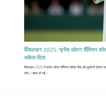
विंबलडन 2025: फ्रेंच ओपन चैंपियन कोको गौ
धकेल दिया
विंबलडन 2025 में फ्रेंच ओपन चैंपियन कोको गौफ़ को यूक्रेनी डेयान यास
टॉप‑2 बाहर हो गई।