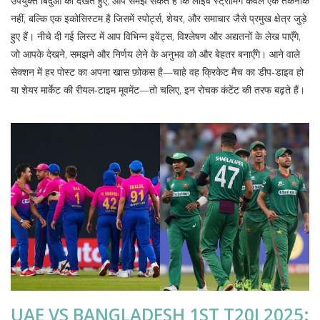
उपर्युक्त बिंदुओं को देखते हुए, आप समझ सकते हैं कि लाइव स्ट्रीमिंग केवल एक तकनीक
नहीं, बल्कि एक इकोसिस्टम है जिसमें स्पोर्ट्स, शेयर, और समाचार जैसे प्रमुख क्षेत्र जुड़े
हुए हैं। नीचे दी गई लिस्ट में आप विभिन्न इवेंट्स, विश्लेषण और अद्यतनों के लेख पाएँगे,
जो आपके देखने, समझने और निर्णय लेने के अनुभव को और बेहतर बनाएँगे। आने वाले
सेक्शन में हर पोस्ट का अपना खास फ़ोकस है—चाहे वह क्रिकेट मैच का डीप‑डाइव हो
या शेयर मार्केट की रीयल‑टाइम मूवमेंट—तो चलिए, इन रोचक कंटेंट की तरफ बढ़ते हैं।
UAE VS BANGLADESH 1ST T20I 2025: