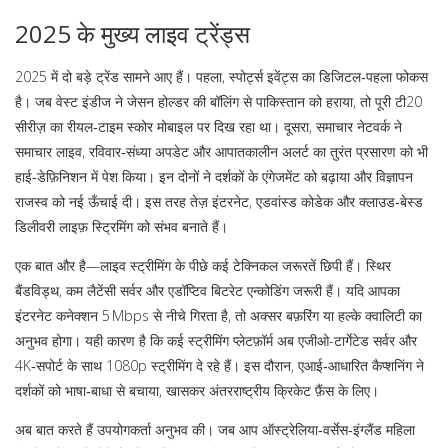
2025 के मुख्य लाइव ट्रेंड्स
2025 में दो बड़े ट्रेंड सामने आए हैं। पहला, स्पोर्ट्स इवेंट्स का डिजिटल‑पहला फोकस
है। जब वेस्ट इंडीज ने जेसन होल्डर की बॉलिंग से पाकिस्तान को हराया, तो पूरी टी20
सीरीज़ का रीयल‑टाइम स्कोर मोबाइल पर दिख रहा था। दूसरा, समाचार नेटवर्क ने
समाचार लाइव
,
रविवार‑संध्या अपडेट और आपातकालीन अलर्ट का तुरंत प्रसारण
को भी
हाई‑डेफ़िनिशन में पेश किया। इन दोनों ने दर्शकों के एंगेजमेंट को बढ़ाया और विज्ञापन
राजस्व को नई ऊँचाई दी। इस तरह तेज़ इंटरनेट, एडवांस्ड कोडेक और क्लाउड‑बेस्ड
डिलीवरी लाइफ़ स्ट्रिमिंग को संभव बनाते हैं।
एक बात और है—लाइव स्ट्रीमिंग के पीछे कई टेक्निकल जरूरतें छिपी हैं। स्थिर
बैंडविड्थ, कम लैटेंसी सर्वर और एडॉप्टिव बिटरेट एन्कोडिंग जरूरी हैं। यदि आपका
इंटरनेट कनेक्शन 5 Mbps से नीचे गिरता है, तो अक्सर बफ़रिंग या हल्के क्वालिटी का
अनुभव होगा। यही कारण है कि कई स्ट्रीमिंग प्लेटफ़ॉर्म अब एजीओ-टार्गेटेड सर्वर और
4K‑सपोर्ट के साथ 1080p स्ट्रीमिंग दे रहे हैं। इस दौरान, एआई‑आधारित कैप्शनिंग ने
दर्शकों को भाषा‑बाधा से बचाया, खासकर अंतरराष्ट्रीय क्रिकेट फ़ैंस के लिए।
अब बात करते हैं उपयोगकर्ता अनुभव की। जब आप ऑस्ट्रेलिया‑वर्सेस‑इंग्लैंड महिला