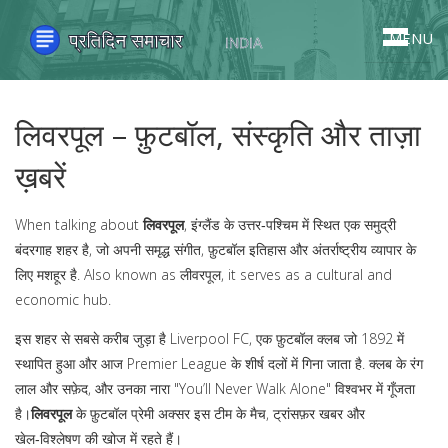
MENU
लिवरपूल – फ़ुटबॉल, संस्कृति और ताज़ा
ख़बरें
When talking about
लिवरपूल
,
इंग्लैंड के उत्तर‑पश्चिम में स्थित एक समुद्री
बंदरगाह शहर है, जो अपनी समृद्ध संगीत, फ़ुटबॉल इतिहास और अंतर्राष्ट्रीय व्यापार के
लिए मशहूर है
. Also known as
लीवरपूल
, it serves as a cultural and
economic hub.
इस शहर से सबसे करीब जुड़ा है
Liverpool FC
,
एक फ़ुटबॉल क्लब जो 1892 में
स्थापित हुआ और आज Premier League के शीर्ष दलों में गिना जाता है
. क्लब के रंग
लाल और सफ़ेद, और उनका नारा "You’ll Never Walk Alone" विश्वभर में गूँजता
है।
लिवरपूल
के फ़ुटबॉल प्रेमी अक्सर इस टीम के मैच, ट्रांसफ़र खबर और
खेल‑विश्लेषण की खोज में रहते हैं।