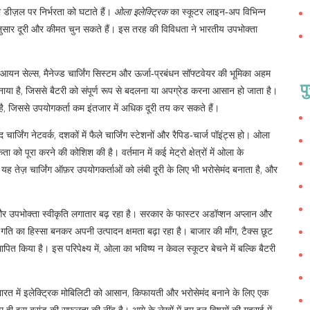
ा डीज़ल पर निर्भरता को घटाते हैं।
ओला इलेक्ट्रिक
का स्कूटर लाइन‑अप विभिन्न
नुसार दूरी और कीमत चुन सकते हैं। इस तरह की विविधता ने भारतीय उपभोक्ता
यन सेल्स, मैनेज्ड चार्जिंग सिस्टम और ऊर्जा‑प्रबंधन सॉफ्टवेयर
की भूमिका अहम
प
ाया है, जिससे बैटरी को संपूर्ण रूप से बदलना या अपग्रेड करना आसान हो जाता है।
 है, जिससे उपयोगकर्ता कम इंतजार में अधिक दूरी तय कर सकते हैं।
ंद
चार्जिंग नेटवर्क
,
दशकों में फैले चार्जिंग स्टेशनों और रैपिड‑चार्ज पॉइंट्स
हो। ओला
ा को पूरा करने की कोशिश की है। वर्तमान में कई मेट्रो क्षेत्रों में ओला के
यह तेज़ चार्जिंग ऑफ़र उपयोगकर्ताओं को लंबी दूरी के लिए भी भरोसेमंद बनाता है, और
और उपभोक्ता स्वीकृति
लगातार बढ़ रहा है। सरकार के फास्टर अडॉप्शन अप्लान और
गति का हिस्सा बनकर अपनी उत्पादन क्षमता बढ़ा रहा है। बाजार की माँग, टैक्स छूट
पित किया है। इस परिपेक्ष्य में, ओला का भविष्य न केवल स्कूटर बेचने में बल्कि बैटरी
ारत में इलेक्ट्रिक मोबिलिटी को आसान, किफायती और भरोसेमंद बनाने के लिए एक
 ही इस ब्रांड की सफलता की नींव है। आगे के लेखों में हम इन विषयों की गहराई में