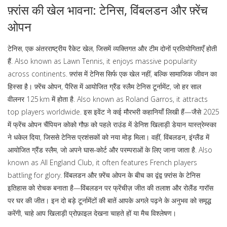
फ़्रांस की खेल भावना: टेनिस, विंबलडन और फ़्रेंच
ओपन
टेनिस
,
एक अंतरराष्ट्रीय रैकेट खेल, जिसमें व्यक्तिगत और टीम दोनों प्रतियोगिताएँ होती
हैं
. Also known as
Lawn Tennis
, it enjoys massive popularity
across continents.
फ़्रांस में टेनिस सिर्फ एक खेल नहीं, बल्कि सामाजिक जीवन का
हिस्सा है।
फ़्रेंच ओपन
,
पैरिस में आयोजित ग्रैंड स्लैम टेनिस टूर्नामेंट, जो हर साल
वीलनर 125 km में होता है
. Also known as
Roland Garros
, it attracts
top players worldwide.
इस इवेंट ने कई मौरभरी कहानियाँ लिखी हैं—जैसे 2025
में फ्रेंच ओपन चैंपियन कोको गौफ़ को पहले राउंड में डेनिश खिलाड़ी डेयान यास्त्रेम्स्का
ने धकेल दिया, जिससे टेनिस प्रशंसकों को नया मोड़ मिला। वहीं,
विंबलडन
,
इंग्लैंड में
आयोजित ग्रैंड स्लैम, जो अपने घास‑कोर्ट और परम्पराओं के लिए जाना जाता है
. Also
known as
All England Club
, it often features French players
battling for glory.
विंबलडन और फ़्रेंच ओपन के बीच का द्वंद्व फ़्रांस के टेनिस
इतिहास को रोचक बनाता है—विंबलडन पर फ्रेंचीज़ जीत की तलाश और रोलैंड गारॉस
पर घर की जीत। इन दो बड़े टूर्नामेंटों की बातें आपके अगले पढ़ने के अनुभव को समृद्ध
करेंगी, चाहे आप खिलाड़ी प्रोफ़ाइल देखना चाहते हों या मैच विश्लेषण।