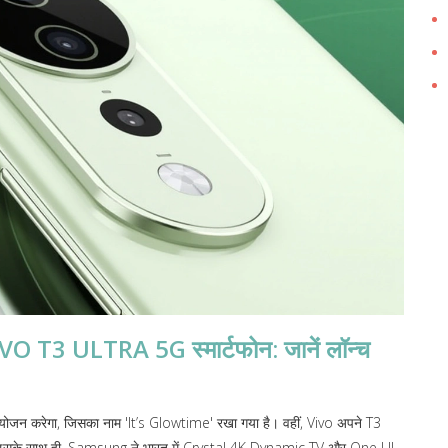
T3 ULTRA 5G स्मार्टफोन: जानें लॉन्च
ोजन करेगा, जिसका नाम 'It’s Glowtime' रखा गया है। वहीं, Vivo अपने T3
गा। इसके साथ ही, Samsung ने भारत में Crystal 4K Dynamic TV और One UI