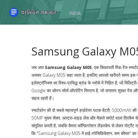
Samsung Galaxy M05 -
जब आप
Samsung Galaxy M05
,
एक किफ़ायती मिड‑रेंज स्मार्
अक्सर
Galaxy M05
कहा जाता है, इसलिए आपको खरीदते समय इस नाम
इलेक्ट्रॉनिक्स का विश्व‑प्रसिद्ध ब्रांड
के भरोसे में निहित है, जो मिलिट्र
Google का ओपन‑सोर्स ऑपरेटिंग सिस्टम है, जो लगातार सुरक्षा पैच औ
सहज रहती हैं।
स्मार्टफ़ोन की दो सबसे महत्वपूर्ण हार्डवेयर घटक
बैटरी
,
5000 mAh की ल
50 MP मुख्य सेंसर, अल्ट्रा‑वाइड लेंस और मैक्रो सपोर्ट वाला त्रिकैम 
संतुलित करती है, जबकि कैमरा कॉन्फ़िगरेशन लैंडस्केप से लेकर पोर्ट्र
कि "Samsung Galaxy M05 में हाई‑स्पेसिफ़िकेशन, कम कीमत" का ट