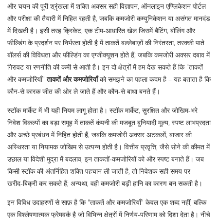
और चयन की पूरी श्रृंखला
में शक्ति अक्सर सही विज्ञापन, ऑनलाइन एप्प्लिकेशन पोर्टल
और परीक्षा की तैयारी में निहित रहती है, जबकि कमजोरी कम्युनिकेशन या असंगत मानदंड
में दिखती है। इसी तरह
क्रिकेट
,
एक टीम‑आधारित खेल जिसमें बैटिंग, बॉलिंग और
फील्डिंग के प्रदर्शन पर निर्भरता होती है
में ताकतें बल्लेबाज़ों की निरंतरता, तरक्की पाते
बॉलर्स की विविधता और फील्डिंग का एग्जीक्यूशन होते हैं; जबकि कमजोरी अक्सर दबाव में
गिरावट या रणनीति की कमी से आती है। इन दो क्षेत्रों में हम देख सकते हैं कि "ताकतें
और कमजोरियाँ"
ताकतें और कमजोरियाँ
को समझने का पहला कदम है – यह बताता है कि
कौन‑से कारक जीत की ओर ले जाते हैं और कौन‑से बाधा बनते हैं।
स्टॉक मार्केट में भी यही नियम लागू होता है।
स्टॉक मार्केट
,
सुरक्षित और जोखिम‑भरे
निवेश विकल्पों का बड़ा समूह
में ताकतें कंपनी की मजबूत बुनियादी मूल्य, स्पष्ट लाभप्रदता
और अच्छे प्रबंधन में निहित होती हैं, जबकि कमजोरी अक्सर अटकलों, बाजार की
अस्थिरता या नियामक जोखिम से उत्पन्न होती है। वित्तीय प्रवृत्ति, जैसे सोने की कीमत में
उछाल या विदेशी मुद्रा में बदलाव, इन ताकतों‑कमजोरियों को और स्पष्ट बनाते हैं। जब
किसी स्टॉक की अंतर्निहित शक्ति पहचान ली जाती है, तो निवेशक सही समय पर
खरीद‑बिक्री कर सकते हैं; अन्यथा, वही कमजोरी बड़ी हानि का कारण बन सकती है।
इन विविध उदाहरणों से साफ़ है कि "ताकतें और कमजोरियाँ" केवल एक शब्द नहीं, बल्कि
एक विश्लेषणात्मक फ्रेमवर्क है जो विभिन्न क्षेत्रों में निर्णय‑परिणाम को दिशा देता है। नीचे