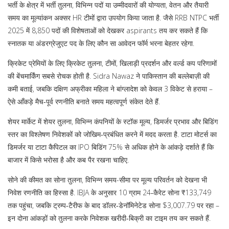
भर्ती के क्षेत्र में
भर्ती तुलना
,
विभिन्न पदों या उम्मीदवारों की योग्यता, वेतन और तैयारी
समय का मूल्यांकन
अक्सर HR टीमों द्वारा उपयोग किया जाता है. जैसे RRB NTPC भर्ती
2025 में 8,850 पदों की विशेषताओं को देखकर aspirants तय कर सकते हैं कि
स्नातक या अंडरग्रेजुएट पद के लिए कौन सा आवेदन फॉर्म भरना बेहतर रहेगा.
क्रिकेट प्रेमियों के लिए
क्रिकेट तुलना
,
टीमों, खिलाड़ी प्रदर्शन और वर्ल्ड कप परिणामों
की बेंचमार्किंग
सबसे रोचक होती है. Sidra Nawaz ने पाकिस्तान की बल्लेबाज़ी की
कमी बताई, जबकि दक्षिण अफ्रीका महिला ने बांग्लादेश को केवल 3 विकेट से हराया –
ऐसे आँकड़े मैच‑पूर्व रणनीति बनाते समय महत्वपूर्ण संकेत देते हैं.
शेयर मार्केट में
शेयर तुलना
,
विभिन्न कंपनियों के स्टॉक मूल्य, डिमर्जर प्रभाव और बिडिंग
स्तर का विश्लेषण
निवेशकों को जोखिम‑प्रबंधित करने में मदद करता है. टाटा मोटर्स का
डिमर्जर या टाटा कैपिटल का IPO बिडिंग 75% से अधिक होने के आंकड़े दर्शाते हैं कि
बाजार में किसे भरोसा है और कब पैर रखना चाहिए.
सोने की कीमत का
सोना तुलना
,
विभिन्न समय-सीमा पर मूल्य परिवर्तन को देखना
भी
निवेश रणनीति का हिस्सा है. IBJA के अनुसार 10 ग्राम 24‑कैरेट सोना ₹133,749
तक पहुंचा, जबकि ट्रम्प‑टैरीफ के बाद डॉलर‑डेनॉमिनेटेड सोना $3,007.79 पर रहा –
इन दोना आंकड़ों को तुलना करके निवेशक खरीदी‑बिक्री का टाइम तय कर सकते हैं.