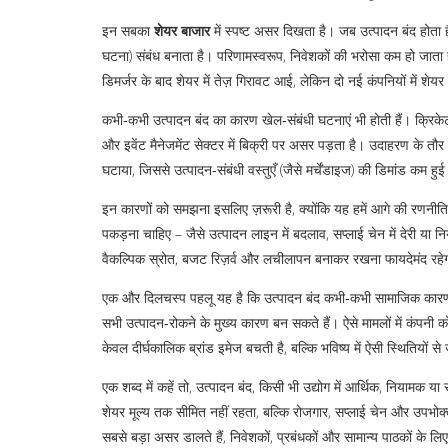
इन सबका
शेयर बाजार
में स्पष्ट असर दिखता है। जब उत्पादन बंद होत
घटना) संबंध बनाता है। परिणामस्वरूप, निवेशकों की भरोसा कम हो जाता है
डिमर्जर के बाद शेयर में तेज़ गिरावट आई, लेकिन दो नई कंपनियों में श
कभी‑कभी उत्पादन बंद का कारण खेल‑संबंधी घटनाएं भी होती हैं। क्रिकेट या 
और इवेंट मैनेजमेंट सेक्टर में बिक्री पर असर पड़ता है। उदाहरण के तौर पर
घटाया, जिससे उत्पादन‑संबंधी वस्तुएँ (जैसे मर्चेंडाइज) की डिमांड क
इन कारणों को समझना इसलिए ज़रूरी है, क्योंकि यह हमें आगे की रणनीति 
पकड़ना चाहिए – जैसे उत्पादन लाइन में बदलाव, सप्लाई चेन में देरी या 
वैकल्पिक स्रोत, बजट रिज़र्व और लचीलापन बनाकर रखना फायदेमंद रहे
एक और दिलचस्प पहलू यह है कि उत्पादन बंद कभी‑कभी सामाजिक कारणों स
सभी उत्पादन‑रोकने के मुख्य कारण बन सकते हैं। ऐसे मामलों में कंपनी 
केवल दीर्घकालिक ब्रांड इमेज बचती है, बल्कि भविष्य में ऐसी स्थितियों से
एक शब्द में कहें तो,
उत्पादन बंद
,
किसी भी उद्योग में आर्थिक, नियामक य
शेयर मूल्य तक सीमित नहीं रहता, बल्कि रोजगार, सप्लाई चेन और उपभ
सबसे बड़ा असर डालते हैं, निवेशकों, प्रबंधकों और सामान्य पाठकों के ल