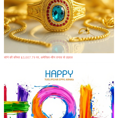
सोने की कीमत $3,007.79 पर, अमेरिका‑चीन तनाव से उछाल