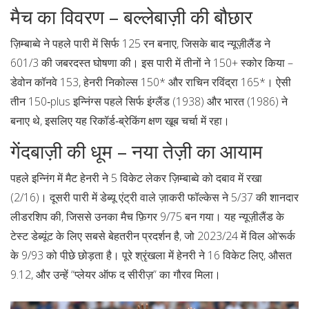
मैच का विवरण – बल्लेबाज़ी की बौछार
ज़िम्बाब्वे ने पहले पारी में सिर्फ 125 रन बनाए, जिसके बाद न्यूज़ीलैंड ने
601/3 की जबरदस्त घोषणा की। इस पारी में तीनों ने 150+ स्कोर किया –
डेवोन कॉनवे
153,
हेनरी निकोल्स
150* और
राचिन रविंद्रा
165*। ऐसी
तीन 150‑plus इन्निंग्स पहले सिर्फ इंग्लैंड (1938) और भारत (1986) ने
बनाए थे, इसलिए यह रिकॉर्ड‑ब्रेकिंग क्षण खूब चर्चा में रहा।
गेंदबाज़ी की धूम – नया तेज़ी का आयाम
पहले इन्निंग में
मैट हेनरी
ने 5 विकेट लेकर ज़िम्बाब्वे को दबाव में रखा
(2/16)। दूसरी पारी में डेब्यू एंट्री वाले
ज़ाकरी फॉल्केस
ने 5/37 की शानदार
लीडरशिप की, जिससे उनका मैच फ़िगर 9/75 बन गया। यह न्यूज़ीलैंड के
टेस्ट डेब्यूंट के लिए सबसे बेहतरीन प्रदर्शन है, जो 2023/24 में विल ओ’रूर्क
के 9/93 को पीछे छोड़ता है। पूरे श्रृंखला में हेनरी ने 16 विकेट लिए, औसत
9.12, और उन्हें “प्लेयर ऑफ द सीरीज़” का गौरव मिला।