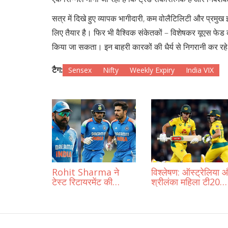
सत्र में दिखे हुए व्यापक भागीदारी, कम वोलैटिलिटी और प्रमुख 
लिए तैयार है। फिर भी वैश्विक संकेतकों – विशेषकर यूएस फेड क
किया जा सकता। इन बाहरी कारकों की धैर्य से निगरानी कर रहे ट्
टैग:
Sensex
Nifty
Weekly Expiry
India VIX
Rohit Sharma ने
विश्लेषण: ऑस्ट्रेलिया 
टेस्ट रिटायरमेंट की
श्रीलंका महिला टी20
घोषणा, ODI में खेलते
विश्व कप 2024 में
रहेंगे
मुकाबला