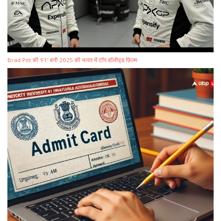
Brad Pitt की ‘F1’ बनी 2025 की भारत में टॉप हॉलीवुड फ़िल्म