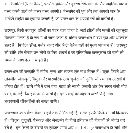
का किलासिटी (सिटी पैलेस), पतरोती हवेली और दूरस्थ रेगिस्तान की सैर साहसिक यात्रा
पसंद करने वालों को जरूर पसंद आएगी। जैसलमेर की धूप और हवा आपको थार के
अनोखे माहौल का एहसास कराती है, जो राजस्थान के असली रंगों को दर्शाती है।
उदयपुर, जिसे
उदयपुर
,
‘झीलों का शहर’ कहा जाता है, जहाँ झीलों और महलों की खूबसूरत
सिम्फनी मिलती है
के रूप में भी जाना जाता है, दक्षिण राजस्थान में बसा एक और आकर्षक
शहर है। पिचोला झील, फतेह सागर और सिटी पैलेस यहाँ की मुख्य आकर्षण हैं। उदयपुर
की शांति और रोमांस उन लोगों के लिये आदर्श है जो ऐतिहासिक वास्तुकला को पानी की
चमक के साथ देखना चाहते हैं।
राजस्थान की संस्कृति में संगीत, नृत्य और व्यंजन एक साथ मिलते हैं। घूमते‑फिरते आप
लोकगीत ‘लोकधुन’, ‘मैथुन’ और पारम्परिक नृत्य ‘गुर्जरी’ को सुनेंगे, जो स्थानीय उत्सवों में
जीवंत होते हैं। खाने‑पीने में दाल‑बात, गट्टे की सब्जी, कचोरी और केर सागर जैसी चीजें
स्वाद को नई ऊँचाइयों पर ले जाती हैं। इन स्वादों की पहचान करने से ही आप
राजस्थानी जीवनशैली को समझ पाएँगे।
राजस्थान का पर्यटन केवल शहरों तक सीमित नहीं है, बल्कि इसके किले‑बाग़ भी दिलचस्प
हैं। चित्तूरा, कुतुब्ही, शेरमहल और जेसलमेर के किले इतिहास की किताबों को जीवंत कर
देते हैं। इन किलों के दीवारों पर झांकते समय आप mittel‑age राजस्थान के शौर्य और