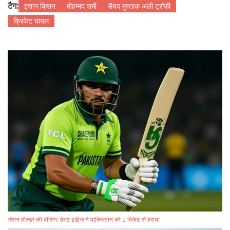
टैग:
इशान किशन
मोहम्मद शमी
सैयद मुश्ताक अली ट्रॉफी
क्रिकेट घायल
जेसन होल्डर की बॉलिंग, वेस्ट इंडीज ने पाकिस्तान को 2 विकेट से हराया