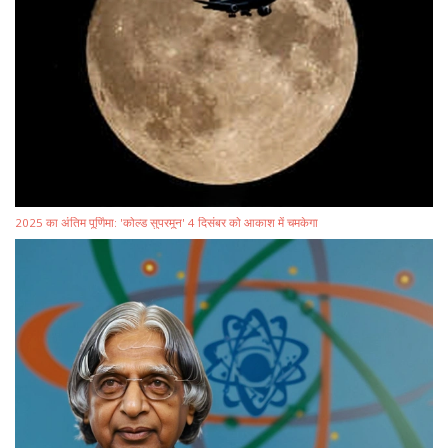
2025 का अंतिम पूर्णिमा: 'कोल्ड सुपरमून' 4 दिसंबर को आकाश में चमकेगा