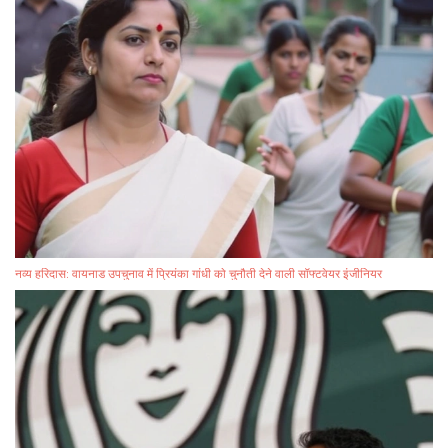
नव्य हरिदास: वायनाड उपचुनाव में प्रियंका गांधी को चुनौती देने वाली सॉफ्टवेयर इंजीनियर